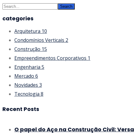
Search
categories
Arquitetura
10
Condomínios Verticais
2
Construção
15
Empreendimentos Corporativos
1
Engenharia
5
Mercado
6
Novidades
3
Tecnologia
8
Recent Posts
O papel do Aço na Construção Civil: Versa