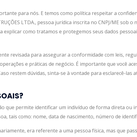
rtante para nós. E temos como política respeitar a confiden
TRUÇÕES LTDA., pessoa jurídica inscrita no CNPJ/ME sob o n
ara explicar como tratamos e protegemos seus dados pessoais
mente revisada para assegurar a conformidade com leis, reg
operações e práticas de negócio. É importante que você aces
aso restem dúvidas, sinta-se à vontade para esclarecê-las a
SOAIS?
o que permite identificar um indivíduo de forma direta ou i
oa, tais como: nome, data de nascimento, número de identifi
nariamente, era referente a uma pessoa física, mas que pa