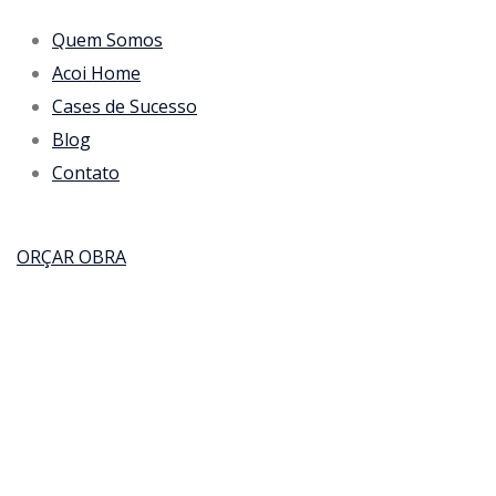
Quem Somos
Acoi Home
Cases de Sucesso
Blog
Contato
ORÇAR OBRA
19/07/2024
Nenhum comentário
O papel do Aç
Versatilidade