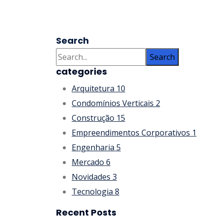
Na era atual, a sustentabilidade não é ape
reduzir o impacto ambiental e economizar re
Read More
Search
Search
categories
Arquitetura
10
Condomínios Verticais
2
Construção
15
Empreendimentos Corporativos
1
Engenharia
5
Mercado
6
Novidades
3
Tecnologia
8
Recent Posts